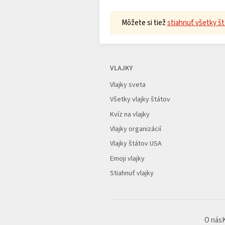
Môžete si tiež
stiahnuť všetky št
VLAJKY
Vlajky sveta
Všetky vlajky štátov
Kvíz na vlajky
Vlajky organizácií
Vlajky štátov USA
Emoji vlajky
Stiahnuť vlajky
O nás