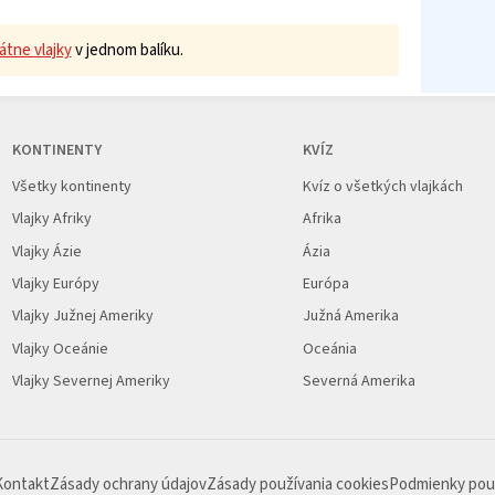
átne vlajky
v jednom balíku.
KONTINENTY
KVÍZ
Všetky kontinenty
Kvíz o všetkých vlajkách
Vlajky Afriky
Afrika
Vlajky Ázie
Ázia
Vlajky Európy
Európa
Vlajky Južnej Ameriky
Južná Amerika
Vlajky Oceánie
Oceánia
Vlajky Severnej Ameriky
Severná Amerika
Kontakt
Zásady ochrany údajov
Zásady používania cookies
Podmienky pou