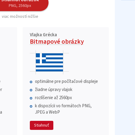
PNG, 2560px
viac možností nižšie
Vlajka Grécka
Bitmapové obrázky
e
optimálne pre počítačové displeje
r
žiadne úpravy vlajok
rozlíšenie až 2560px
k dispozícii vo formátoch PNG,
 a
JPEG a WebP
Stiahnuť