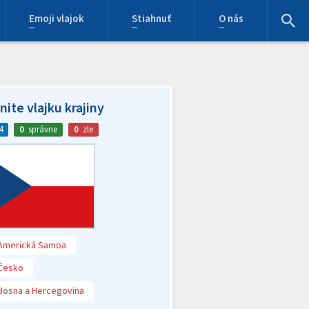
Emoji vlajok
Stiahnuť
O nás
ite vlajku krajiny
4
0
správne
0
zle
Americká Samoa
Česko
Bosna a Hercegovina