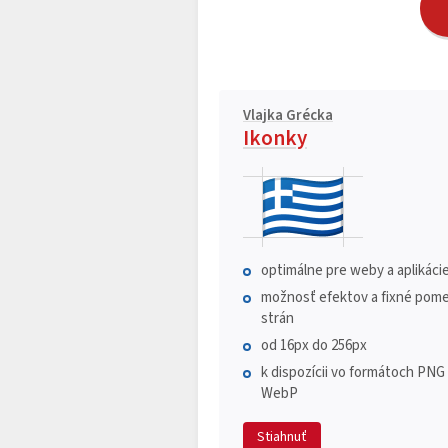
Vlajka Grécka
Ikonky
optimálne pre weby a aplikáci
možnosť efektov a fixné pome
strán
od 16px do 256px
k dispozícii vo formátoch PNG
WebP
Stiahnuť