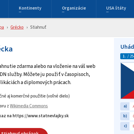
Kontinenty
Organizácie
USA štáty
pa
Grécko
Stiahnuť
Uhádn
écka
1.
/ 25
tiahnutie zdarma alebo na vloženie na váš web
DN služby. Môžete ju použiť v časopisoch,
likáciách a diplomových prácach.
né aj komerčné použitie (voľné dielo)
oru z
Wikimedia Commons
a)
az na https://www.statnevlajky.sk
b)
c)
Stiahnuť obrázok