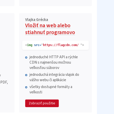
Vlajka Grécka
Vložiť na web alebo
stiahnuť programovo
<
img
src=
"
https://flagcdn.com/
">
jednoduché HTTP API a rýchle
CDN s najmenšou možnou
veľkosťou súborov
jednoduchá integrácia vlajok do
y
vášho webu či aplikácie
 PDF,
všetky dostupné formáty a
veľkosti
Zobraziť použitie