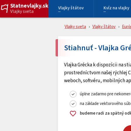
Statnevlajky.sk
Vlajky štátov
Kvíz na vlajky
Vlajky sveta
Vlajky sveta
Vlajky štátov
Euró
Stiahnuť - Vlajka Gr
Vlajka Grécka k dispozícii na s
prostredníctvom našej rýchlej C
weboch, softvéru, mobilných ap
úplne zadarmo pre nekomerč
na základe vektorového súb
budeme radi za spätný odk