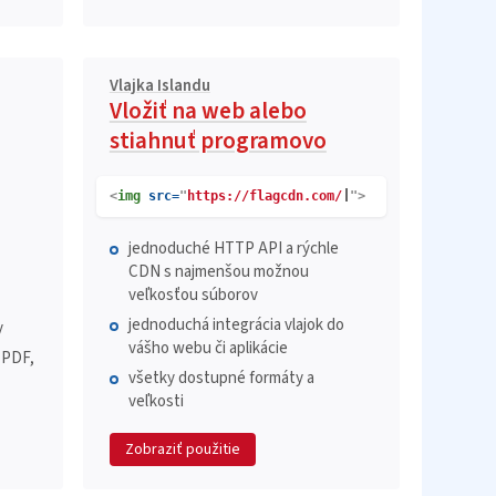
Vlajka Islandu
Vložiť na web alebo
stiahnuť programovo
<
img
src=
"
https://flagcdn.com/
">
jednoduché HTTP API a rýchle
CDN s najmenšou možnou
veľkosťou súborov
jednoduchá integrácia vlajok do
y
vášho webu či aplikácie
 PDF,
všetky dostupné formáty a
veľkosti
Zobraziť použitie