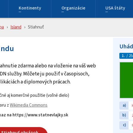
Kontinenty
Organizácie
USA štáty
pa
Island
Stiahnuť
Uhádn
landu
1.
/ 25
stiahnutie zdarma alebo na vloženie na váš web
DN služby. Môžete ju použiť v časopisoch,
likáciách a diplomových prácach.
né aj komerčné použitie (voľné dielo)
oru z
Wikimedia Commons
a)
az na https://www.statnevlajky.sk
b)
c)
Stiahnuť obrázok