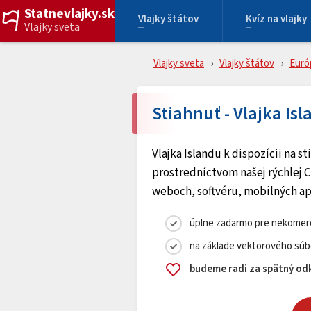
Statnevlajky.sk
Vlajky štátov
Kvíz na vlajky
Vlajky sveta
Vlajky sveta
Vlajky štátov
Euró
Stiahnuť - Vlajka Is
Vlajka Islandu k dispozícii na 
prostredníctvom našej rýchlej C
weboch, softvéru, mobilných ap
úplne zadarmo pre nekomerč
na základe vektorového súb
budeme radi za spätný odk