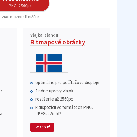
PNG, 2560px
viac možností nižšie
Vlajka Islandu
Bitmapové obrázky
e
optimálne pre počítačové displeje
r
žiadne úpravy vlajok
rozlíšenie až 2560px
k dispozícii vo formátoch PNG,
 a
JPEG a WebP
Stiahnuť