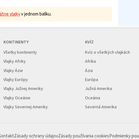
átne vlajky
v jednom balíku.
KONTINENTY
KVÍZ
Všetky kontinenty
Kvíz o všetkých vlajkách
Vlajky Afriky
Afrika
Vlajky Ázie
Ázia
Vlajky Európy
Európa
Vlajky Južnej Ameriky
Južná Amerika
Vlajky Oceánie
Oceánia
Vlajky Severnej Ameriky
Severná Amerika
Kontakt
Zásady ochrany údajov
Zásady používania cookies
Podmienky pou