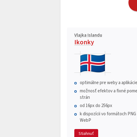
Vlajka Islandu
Ikonky
optimálne pre weby a aplikáci
možnosť efektov a fixné pome
strán
od 16px do 256px
k dispozícii vo formátoch PNG
WebP
Stiahnuť