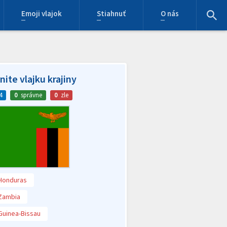
Emoji vlajok
Stiahnuť
O nás
ite vlajku krajiny
4
0
správne
0
zle
Honduras
Zambia
Guinea-Bissau