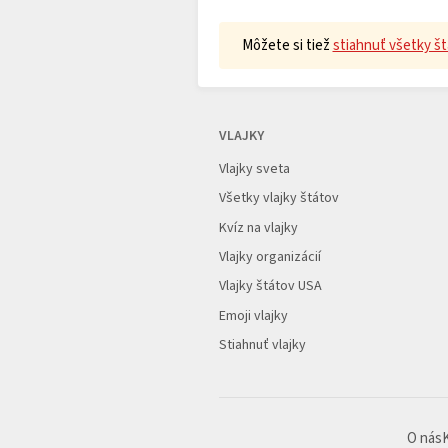
Môžete si tiež
stiahnuť všetky št
VLAJKY
Vlajky sveta
Všetky vlajky štátov
Kvíz na vlajky
Vlajky organizácií
Vlajky štátov USA
Emoji vlajky
Stiahnuť vlajky
O nás