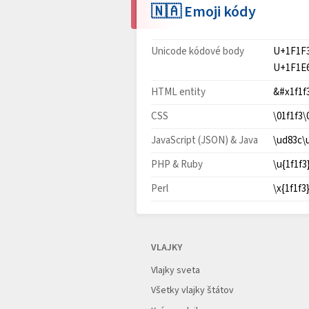
🇳🇦 Emoji kódy
Unicode kódové body
U+1F1F
U+1F1E
HTML entity
&#x1f1f
CSS
\01f1f3\
JavaScript (JSON) & Java
\ud83c\
PHP & Ruby
\u{1f1f3
Perl
\x{1f1f3
VLAJKY
Vlajky sveta
Všetky vlajky štátov