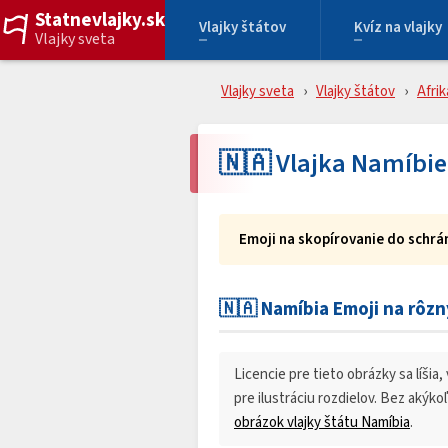
Statnevlajky.sk
Vlajky štátov
Kvíz na vlajky
Vlajky sveta
Vlajky sveta
Vlajky štátov
Afrik
🇳🇦 Vlajka Namíbie
Emoji na skopírovanie do schrán
🇳🇦 Namíbia Emoji na rôz
Licencie pre tieto obrázky sa líšia,
pre ilustráciu rozdielov. Bez aký
obrázok vlajky štátu Namíbia
.