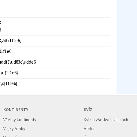
3
6
3;&#x1f1e6;
01f1e6
uddf3\ud83c\udde6
}\u{1f1e6}
}\x{1f1e6}
KONTINENTY
KVÍZ
Všetky kontinenty
Kvíz o všetkých vlajkách
Vlajky Afriky
Afrika