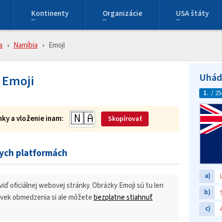
Kontinenty
Organizácie
USA štáty
a
Namíbia
Emoji
Uhádn
 Emoji
1.
/ 25
ky a vloženie inam:
Skopírovať
nych platformách
a)
 viď oficiálnej webovej stránky. Obrázky Emoji sú tu len
b)
koľvek obmedzenia si ale môžete
bezplatne stiahnuť
c)