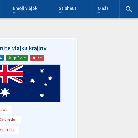
Emoji vlajok
Stiahnuť
O nás
ite vlajku krajiny
4
0
správne
0
zle
Laos
Slovinsko
Austrália