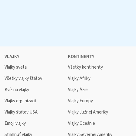
VLAJKY
KONTINENTY
Vlajky sveta
Všetky kontinenty
Všetky vlajky štátov
Vlajky Afriky
Kvíz na vlajky
Vlajky Ázie
Vlajky organizácií
Vlajky Európy
Vlajky štátov USA
Vlajky Južnej Ameriky
Emoji vlajky
Vlajky Oceánie
Stiahnuť vlajky
Vlajky Severnej Ameriky