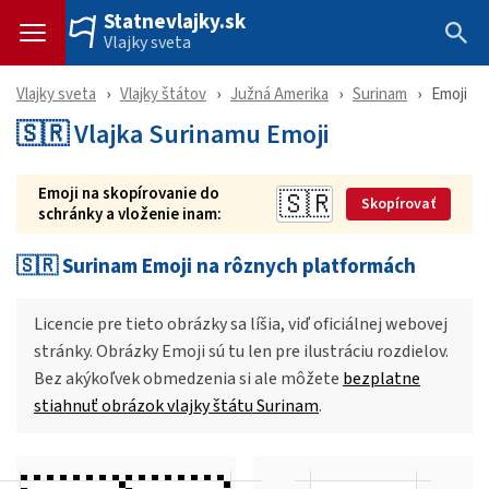
Statnevlajky.sk
Vlajky sveta
Vlajky sveta
Vlajky štátov
Južná Amerika
Surinam
Emoji
🇸🇷 Vlajka Surinamu Emoji
Emoji na skopírovanie do
Skopírovať
schránky a vloženie inam:
🇸🇷 Surinam Emoji na rôznych platformách
Licencie pre tieto obrázky sa líšia, viď oficiálnej webovej
stránky. Obrázky Emoji sú tu len pre ilustráciu rozdielov.
Bez akýkoľvek obmedzenia si ale môžete
bezplatne
stiahnuť obrázok vlajky štátu Surinam
.