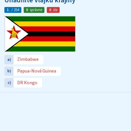
Uhádnite vlajku krajiny
1.
/ 254
0
správne
0
zle
Zimbabwe
a)
Papua-Nová Guinea
b)
DR Kongo
c)