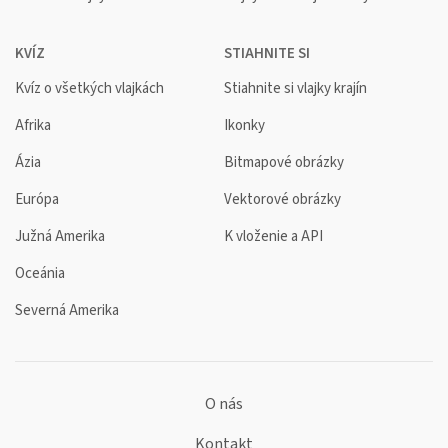
KVÍZ
STIAHNITE SI
Kvíz o všetkých vlajkách
Stiahnite si vlajky krajín
Afrika
Ikonky
Ázia
Bitmapové obrázky
Európa
Vektorové obrázky
Južná Amerika
K vloženie a API
Oceánia
Severná Amerika
O nás
Kontakt