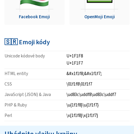
Facebook Emoji
OpenMoji Emoji
🇸🇷 Emoji kódy
Unicode kódové body
U+1F1F8
U+1F1F7
HTML entity
&#x1f1f8;&#x1f1f7;
CSS
\01f1f8\01f1f7
JavaScript (JSON) & Java
\ud83c\uddf8\ud83c\uddf7
PHP & Ruby
\u{1f1f8}\u{1f1f7}
Perl
\x{1f1f8}\x{1f1f7}