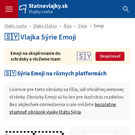
Statnevlajky.sk
Vlajky sveta
Vlajky sveta
Vlajky štátov
Ázia
Sýria
Emoji
🇸🇾 Vlajka Sýrie Emoji
Emoji na skopírovanie do
Skopírovať
schránky a vloženie inam:
🇸🇾 Sýria Emoji na rôznych platformách
Licencie pre tieto obrázky sa líšia, viď oficiálnej webovej
stránky. Obrázky Emoji sú tu len pre ilustráciu rozdielov.
Bez akýkoľvek obmedzenia si ale môžete
bezplatne
stiahnuť obrázok vlajky štátu Sýria
.