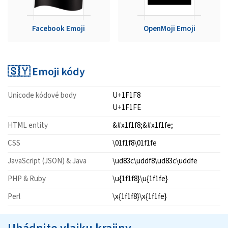
Facebook Emoji
OpenMoji Emoji
🇸🇾 Emoji kódy
Unicode kódové body
U+1F1F8
U+1F1FE
HTML entity
&#x1f1f8;&#x1f1fe;
CSS
\01f1f8\01f1fe
JavaScript (JSON) & Java
\ud83c\uddf8\ud83c\uddfe
PHP & Ruby
\u{1f1f8}\u{1f1fe}
Perl
\x{1f1f8}\x{1f1fe}