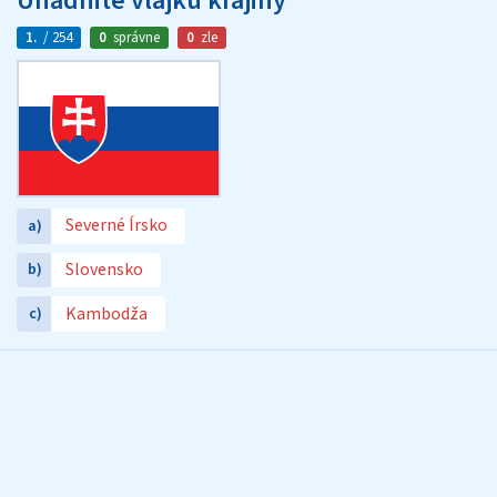
Uhádnite vlajku krajiny
1.
/ 254
0
správne
0
zle
Severné Írsko
a)
Slovensko
b)
Kambodža
c)