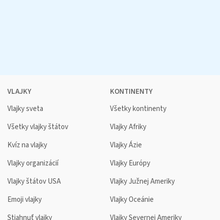
VLAJKY
KONTINENTY
Vlajky sveta
Všetky kontinenty
Všetky vlajky štátov
Vlajky Afriky
Kvíz na vlajky
Vlajky Ázie
Vlajky organizácií
Vlajky Európy
Vlajky štátov USA
Vlajky Južnej Ameriky
Emoji vlajky
Vlajky Oceánie
Stiahnuť vlajky
Vlajky Severnej Ameriky