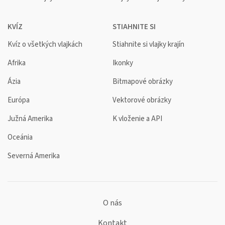
KVÍZ
STIAHNITE SI
Kvíz o všetkých vlajkách
Stiahnite si vlajky krajín
Afrika
Ikonky
Ázia
Bitmapové obrázky
Európa
Vektorové obrázky
Južná Amerika
K vloženie a API
Oceánia
Severná Amerika
O nás
Kontakt