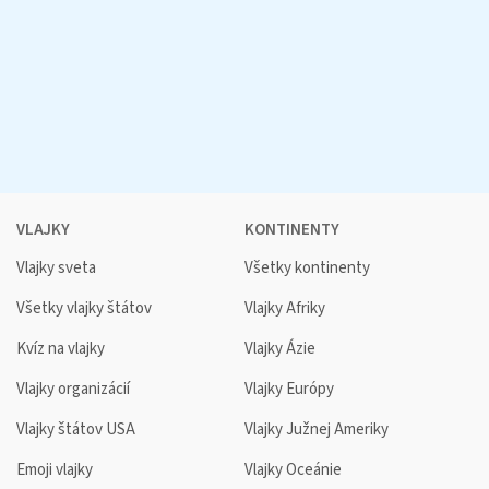
VLAJKY
KONTINENTY
Vlajky sveta
Všetky kontinenty
Všetky vlajky štátov
Vlajky Afriky
Kvíz na vlajky
Vlajky Ázie
Vlajky organizácií
Vlajky Európy
Vlajky štátov USA
Vlajky Južnej Ameriky
Emoji vlajky
Vlajky Oceánie