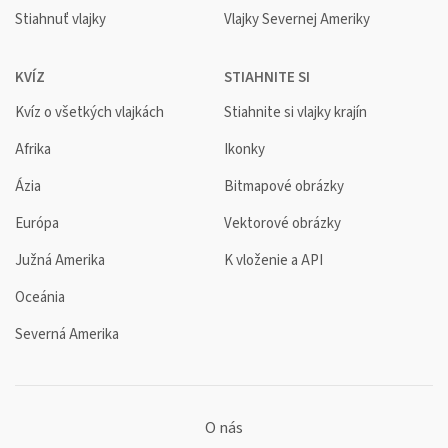
Stiahnuť vlajky
Vlajky Severnej Ameriky
KVÍZ
STIAHNITE SI
Kvíz o všetkých vlajkách
Stiahnite si vlajky krajín
Afrika
Ikonky
Ázia
Bitmapové obrázky
Európa
Vektorové obrázky
Južná Amerika
K vloženie a API
Oceánia
Severná Amerika
O nás