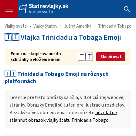
Statnevlajky.sk
Vlajky sveta
Vlajky sveta
Vlajky štátov
Južná Amerika
Trinidad a Tobago
🇹🇹 Vlajka Trinidadu a Tobaga Emoji
Emoji na skopírovanie do
Skopírovať
schránky a vloženie inam:
🇹🇹 Trinidad a Tobago Emoji na rôznych
platformách
Licencie pre tieto obrázky sa líšia, viď oficiálnej webovej
stránky. Obrázky Emoji sú tu len pre ilustráciu rozdielov.
Bez akýkoľvek obmedzenia si ale môžete
bezplatne
stiahnuť obrázok vlajky štátu Trinidad a Tobago
.