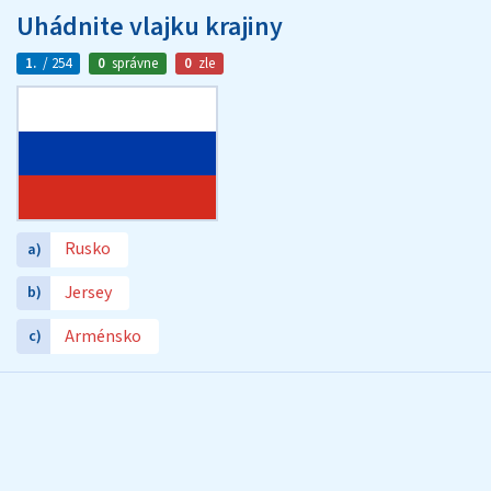
Uhádnite vlajku krajiny
1.
/ 254
0
správne
0
zle
Rusko
a)
Jersey
b)
Arménsko
c)