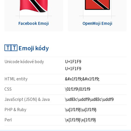
Facebook Emoji
OpenMoji Emoji
🇹🇹 Emoji kódy
Unicode kódové body
U+1F1F9
U+1F1F9
HTML entity
&#x1f1f9;&#x1f1f9;
CSS
\01f1f9\01f1f9
JavaScript (JSON) & Java
\ud83c\uddf9\ud83c\uddf9
PHP & Ruby
\u{1f1f9}\u{1f1f9}
Perl
\x{1f1f9}\x{1f1f9}