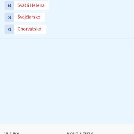
Svätá Helena
a)
Švajčiarsko
b)
Chorvátsko
c)