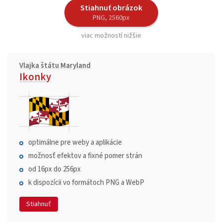
Stiahnuť obrázok
PNG, 2560px
viac možností nižšie
Vlajka štátu Maryland
Ikonky
optimálne pre weby a aplikácie
možnosť efektov a fixné pomer strán
od 16px do 256px
k dispozícii vo formátoch PNG a WebP
Stiahnuť