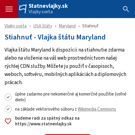
Statnevlajky.sk
Vlajky sveta
Vlajky sveta
USA štáty
Maryland
Stiahnuť
Stiahnuť - Vlajka štátu Maryland
Vlajka štátu Maryland k dispozícii na stiahnutie zdarma
alebo na vloženie na váš web prostredníctvom našej
rýchlej CDN služby. Môžete ju použiť v časopisoch,
weboch, softvéru, mobilných aplikáciách a diplomových
prácach.
úplne zadarmo pre nekomerčné aj komerčné použitie (voľné
dielo)
na základe vektorového súboru z
Wikimedia Commons
budeme radi za spätný odkaz na
https://www.statnevlajky.sk