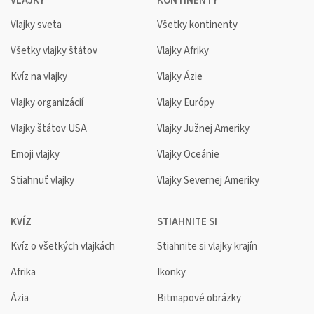
VLAJKY
KONTINENTY
Vlajky sveta
Všetky kontinenty
Všetky vlajky štátov
Vlajky Afriky
Kvíz na vlajky
Vlajky Ázie
Vlajky organizácií
Vlajky Európy
Vlajky štátov USA
Vlajky Južnej Ameriky
Emoji vlajky
Vlajky Oceánie
Stiahnuť vlajky
Vlajky Severnej Ameriky
KVÍZ
STIAHNITE SI
Kvíz o všetkých vlajkách
Stiahnite si vlajky krajín
Afrika
Ikonky
Ázia
Bitmapové obrázky