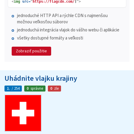
<
img
src=
"
https://flagcdn.com/
">
jednoduché HTTP API a rýchle CDN s najmenšou
možnou veľkosťou súborov
jednoduchá integrácia vlajok do vášho webu či aplikácie
všetky dostupné formáty a veľkosti
Zobraziť použitie
Uhádnite vlajku krajiny
1.
/ 254
0
správne
0
zle