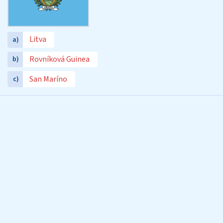
Litva
a)
Rovníková Guinea
b)
San Maríno
c)