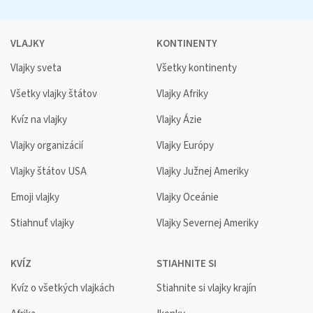
VLAJKY
KONTINENTY
Vlajky sveta
Všetky kontinenty
Všetky vlajky štátov
Vlajky Afriky
Kvíz na vlajky
Vlajky Ázie
Vlajky organizácií
Vlajky Európy
Vlajky štátov USA
Vlajky Južnej Ameriky
Emoji vlajky
Vlajky Oceánie
Stiahnuť vlajky
Vlajky Severnej Ameriky
KVÍZ
STIAHNITE SI
Kvíz o všetkých vlajkách
Stiahnite si vlajky krajín