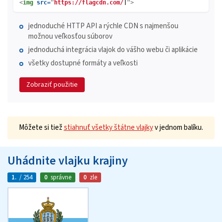
<
img
src=
"
https://flagcdn.com/
">
jednoduché HTTP API a rýchle CDN s najmenšou
možnou veľkosťou súborov
jednoduchá integrácia vlajok do vášho webu či aplikácie
všetky dostupné formáty a veľkosti
Zobraziť použitie
Môžete si tiež
stiahnuť všetky štátne vlajky
v jednom balíku.
Uhádnite vlajku krajiny
1.
/ 254
0
správne
0
zle