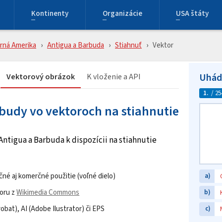
Kontinenty
Organizácie
USA štáty
rná Amerika
Antigua a Barbuda
Stiahnuť
Vektor
Uhádn
Vektorový obrázok
K vloženie a API
1.
/ 25
rbudy vo vektoroch na stiahnutie
Antigua a Barbuda k dispozícii na stiahnutie
né aj komerčné použitie (voľné dielo)
a)
oru z
Wikimedia Commons
b)
bat), AI (Adobe Ilustrator) či EPS
c)