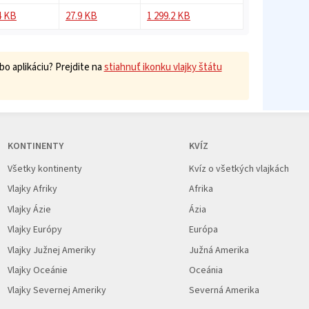
4 KB
27.9 KB
1 299.2 KB
o aplikáciu? Prejdite na
stiahnuť ikonku vlajky štátu
KONTINENTY
KVÍZ
Všetky kontinenty
Kvíz o všetkých vlajkách
Vlajky Afriky
Afrika
Vlajky Ázie
Ázia
Vlajky Európy
Európa
Vlajky Južnej Ameriky
Južná Amerika
Vlajky Oceánie
Oceánia
Vlajky Severnej Ameriky
Severná Amerika