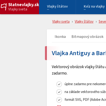
Statnevlajky.sk
Vlajky štátov
Kvíz na vlajky
Vlajky sveta
Vlajky sveta
Vlajky štátov
Seve
Ikonka
Bitmapový obrázok
Vlajka Antiguy a Ba
Vektorový obrázok vlajky štátu 
zadarmo.
úplne zadarmo pre nekomerč
na základe vektorového súb
formát SVG, PDF (Adobe Acro