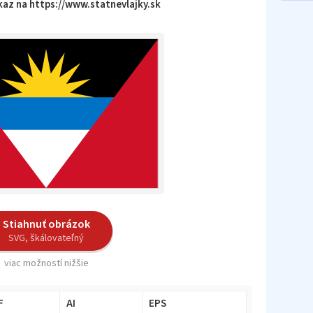
az na https://www.statnevlajky.sk
Stiahnuť obrázok
SVG, škálovateľný
viac možností nižšie
F
AI
EPS