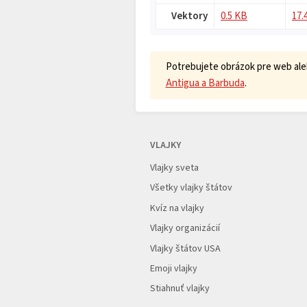
Vektory
0.5 KB
17.
Potrebujete obrázok pre web aleb
Antigua a Barbuda
.
VLAJKY
Vlajky sveta
Všetky vlajky štátov
Kvíz na vlajky
Vlajky organizácií
Vlajky štátov USA
Emoji vlajky
Stiahnuť vlajky