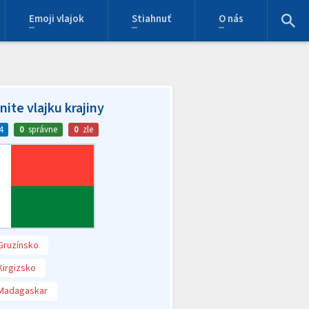
Emoji vlajok
Stiahnuť
O nás
ite vlajku krajiny
4
0
správne
0
zle
Gruzínsko
Kirgizsko
Madagaskar