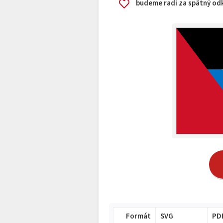
budeme radi za spätný odk
Formát
SVG
PD