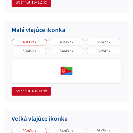
Stiahnuť
16×12 px
Malá vlajúce ikonka
40×30 px
48×36 px
56×42 px
60×45 px
64×48 px
72×54 px
Stiahnuť
40×30 px
Veľká vlajúce ikonka
80×60 px
84×63 px
96×72 px