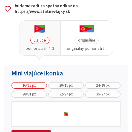
budeme radi za spätný odkaz na
https://www.statnevlajky.sk
vlajúce
originálne
pomer strán 4: 3
originálny pomer strán
Mini vlajúce ikonka
16×12 px
20×15 px
24×18 px
28×21 px
32×24 px
36×27 px