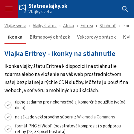
Statnevlajky.sk
Vlajky sveta
Vlajky sveta
Vlajky štátov
Afrika
Eritrea
Stiahnuť
Ikonk
Ikonka
Bitmapový obrázok
Vektorový obrázok
K vlo
Vlajka Eritrey - ikonky na stiahnutie
Ikonka vlajky štátu Eritrea k dispozícii na stiahnutie
zdarma alebo na vloženie na váš web prostredníctvom
našej bezplatnej a rýchle CDN služby. Môžete ju použiť na
weboch, v softvéru a mobilných aplikáciách.
úplne zadarmo pre nekomerčné aj komerčné použitie (voľné
dielo)
na základe vektorového súboru z
Wikimedia Commons
formát PNG či WebP (bezstratová kompresia) s podporou
retiny (2×, 3× pixel hustota)