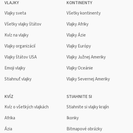
VLAJKY
KONTINENTY
Vlajky sveta
Všetky kontinenty
Všetky vlajky štátov
Vlajky Afriky
Kvíz na vlajky
Vlajky Ázie
Vlajky organizácií
Vlajky Európy
Vlajky štátov USA
Vlajky Južnej Ameriky
Emoji vlajky
Vlajky Oceánie
Stiahnuť vlajky
Vlajky Severnej Ameriky
KVÍZ
STIAHNITE SI
Kvíz o všetkých vlajkách
Stiahnite si vlajky krajín
Afrika
Ikonky
Ázia
Bitmapové obrázky