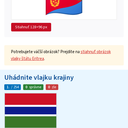
Stiahnuť
128×96 px
Potrebujete väčší obrázok? Prejdite na
stiahnuť obrázok
vlajky štátu Eritrea
.
Uhádnite vlajku krajiny
1.
/ 254
0
správne
0
zle