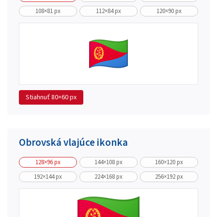
108×81 px
112×84 px
120×90 px
Stiahnuť
80×60 px
Obrovská vlajúce ikonka
128×96 px
144×108 px
160×120 px
192×144 px
224×168 px
256×192 px