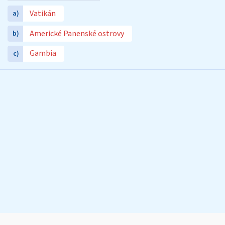
Vatikán
a)
Americké Panenské ostrovy
b)
Gambia
c)