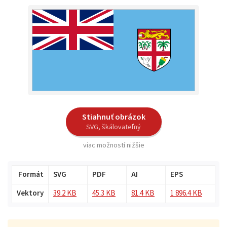
Stiahnuť obrázok
SVG, škálovateľný
viac možností nižšie
Formát
SVG
PDF
AI
EPS
Vektory
39.2 KB
45.3 KB
81.4 KB
1 896.4 KB