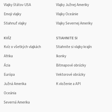
Vlajky štátov USA
Vlajky Južnej Ameriky
Emoji vlajky
Vlajky Oceánie
Stiahnuť vlajky
Vlajky Severnej Ameriky
KVÍZ
STIAHNITE SI
Kvíz o všetkých vlajkách
Stiahnite si vlajky krajín
Afrika
Ikonky
Ázia
Bitmapové obrázky
Európa
Vektorové obrázky
Južná Amerika
K vloženie a API
Oceánia
Severná Amerika