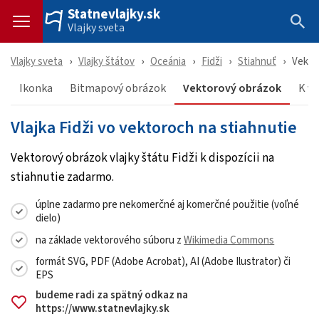
Statnevlajky.sk
Vlajky sveta
Vlajky sveta
Vlajky štátov
Oceánia
Fidži
Stiahnuť
Vekto
Ikonka
Bitmapový obrázok
Vektorový obrázok
K vl
Vlajka Fidži vo vektoroch na stiahnutie
Vektorový obrázok vlajky štátu Fidži k dispozícii na
stiahnutie zadarmo.
úplne zadarmo pre nekomerčné aj komerčné použitie (voľné
dielo)
na základe vektorového súboru z
Wikimedia Commons
formát SVG, PDF (Adobe Acrobat), AI (Adobe Ilustrator) či
EPS
budeme radi za spätný odkaz na
https://www.statnevlajky.sk