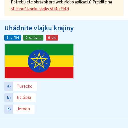
Potrebujete obrázok pre web alebo aplikáciu? Prejdite na
stiahnuť ikonku vlajky štátu Fidži
.
Uhádnite vlajku krajiny
1.
/ 254
0
správne
0
zle
Turecko
a)
Etiópia
b)
Jemen
c)