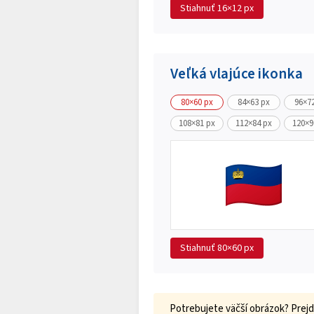
Stiahnuť
16×12 px
Veľká vlajúce ikonka
80×60 px
84×63 px
96×7
108×81 px
112×84 px
120×9
Stiahnuť
80×60 px
Potrebujete väčší obrázok? Prejd