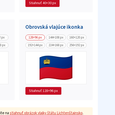
Stiahnuť
40×30 px
Obrovská vlajúce ikonka
2 px
128×96 px
144×108 px
160×120 px
0 px
192×144 px
224×168 px
256×192 px
Stiahnuť
128×96 px
ite na
stiahnuť obrázok vlajky štátu Lichtenštajnsko
.