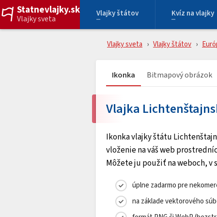
Statnevlajky.sk
Vlajky štátov
Kvíz na vlajky
Vlajky sveta
Vlajky sveta
Vlajky štátov
Euró
Ikonka
Bitmapový obrázok
Vlajka Lichtenštajns
Ikonka vlajky štátu Lichtenštaj
vloženie na váš web prostredníc
Môžete ju použiť na weboch, v s
úplne zadarmo pre nekomerč
na základe vektorového súb