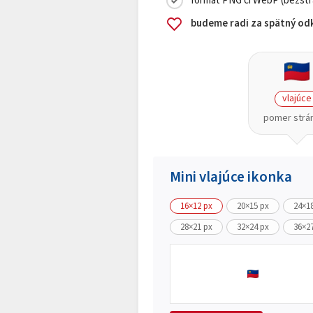
formát PNG či WebP (bezstra
budeme radi za spätný odk
vlajúce
pomer strán
Mini vlajúce ikonka
16×12 px
20×15 px
24×1
28×21 px
32×24 px
36×2