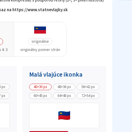
tová kompresia) s podporou retiny (2×, 3× pixel hustota)
az na https://www.statnevlajky.sk
originálne
 4: 3
originálny pomer strán
Malá vlajúce ikonka
8 px
40×30 px
48×36 px
56×42 px
7 px
60×45 px
64×48 px
72×54 px