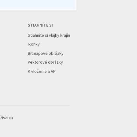
STIAHNITE SI
Stiahnite si vlajky krajín
Ikonky
Bitmapové obrázky
Vektorové obrázky
K vloženie a API
žívania