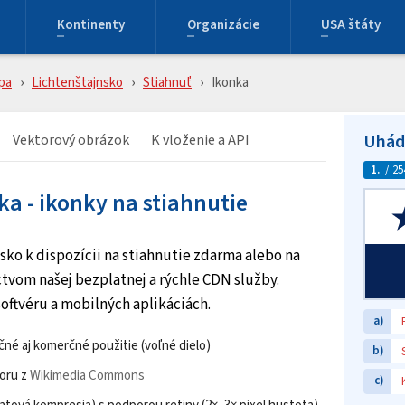
Kontinenty
Organizácie
USA štáty
pa
Lichtenštajnsko
Stiahnuť
Ikonka
Uhádn
Vektorový obrázok
K vloženie a API
1.
/ 25
ka - ikonky na stiahnutie
nsko k dispozícii na stiahnutie zdarma alebo na
tvom našej bezplatnej a rýchle CDN služby.
oftvéru a mobilných aplikáciách.
a)
né aj komerčné použitie (voľné dielo)
b)
oru z
Wikimedia Commons
c)