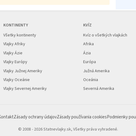
KONTINENTY
KVÍZ
Všetky kontinenty
Kvíz o všetkých vlajkách
Vlajky Afriky
Afrika
Vlajky Ázie
Ázia
Vlajky Európy
Európa
Vlajky Južnej Ameriky
Južná Amerika
Vlajky Oceánie
Oceánia
Vlajky Severnej Ameriky
Severná Amerika
Kontakt
Zásady ochrany údajov
Zásady používania cookies
Podmienky pou
© 2008 - 2026 Statnevlajky.sk,
Všetky práva vyhradené.