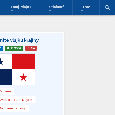
Emoji vlajok
Stiahnuť
O nás
ite vlajku krajiny
4
0
správne
0
zle
Panama
Svalbard a Jan Mayen
Kajmanie ostrovy