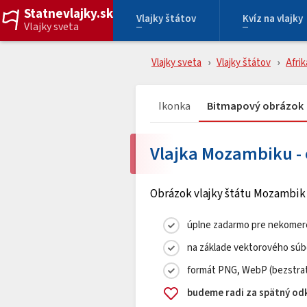
Statnevlajky.sk
Vlajky štátov
Kvíz na vlajky
Vlajky sveta
Vlajky sveta
Vlajky štátov
Afrik
Ikonka
Bitmapový obrázok
Vlajka Mozambiku - 
Obrázok vlajky štátu Mozambik 
úplne zadarmo pre nekomerč
na základe vektorového súb
formát PNG, WebP (bezstrat
budeme radi za spätný odk