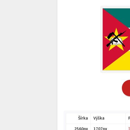
Šírka
Výška
2560px
1707px