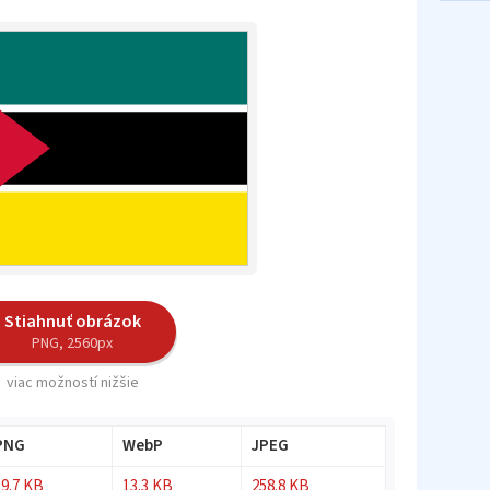
Stiahnuť obrázok
PNG, 2560px
viac možností nižšie
PNG
WebP
JPEG
19.7 KB
13.3 KB
258.8 KB