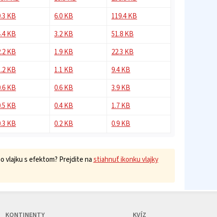
9.3 KB
6.0 KB
119.4 KB
4.4 KB
3.2 KB
51.8 KB
2.2 KB
1.9 KB
22.3 KB
1.2 KB
1.1 KB
9.4 KB
0.6 KB
0.6 KB
3.9 KB
0.5 KB
0.4 KB
1.7 KB
0.3 KB
0.2 KB
0.9 KB
 vlajku s efektom? Prejdite na
stiahnuť ikonku vlajky
KONTINENTY
KVÍZ