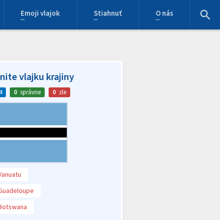
Emoji vlajok
Stiahnuť
O nás
ite vlajku krajiny
4
0
správne
0
zle
Vanuatu
Guadeloupe
Botswana