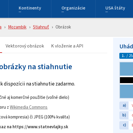
Kontinenty
Organizácie
USA štáty
a
Mozambik
Stiahnuť
Obrázok
Uhádn
Vektorový obrázok
K vloženie a API
1.
/ 25
obrázky na stiahnutie
k dispozícii na stiahnutie zadarmo.
né aj komerčné použitie (voľné dielo)
a)
oru z
Wikimedia Commons
b)
ová kompresia) či JPEG (100% kvalita)
c)
az na https://www.statnevlajky.sk