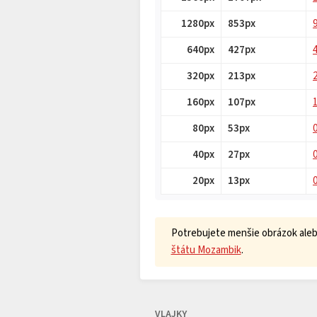
1280px
853px
640px
427px
320px
213px
160px
107px
80px
53px
40px
27px
20px
13px
Potrebujete menšie obrázok alebo
štátu Mozambik
.
VLAJKY