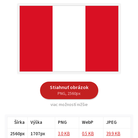
Stiahnuť obrázok
PNG, 2560px
viac možností nižšie
Šírka
Výška
PNG
WebP
JPEG
2560px
1707px
3.0 KB
0.5 KB
39.9 KB