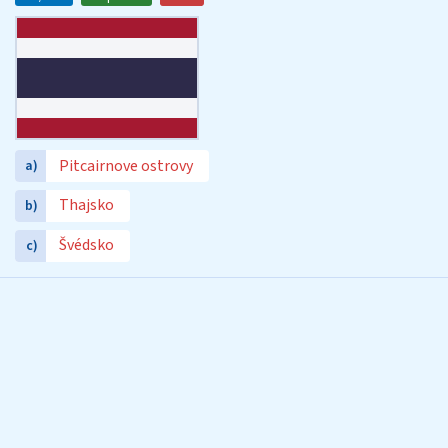
Pitcairnove ostrovy
a)
Thajsko
b)
Švédsko
c)