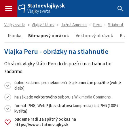
Statnevlajky.sk
Vlajky sveta
Vlajky sveta
Vlajky štátov
Južná Amerika
Peru
Stiahnuť
Ikonka
Bitmapový obrázok
Vektorový obrázok
K vl
Vlajka Peru - obrázky na stiahnutie
Obrázok vlajky štátu Peru k dispozícii na stiahnutie
zadarmo.
úplne zadarmo pre nekomerčné aj komerčné použitie (voľné
dielo)
na základe vektorového súboru z
Wikimedia Commons
formát PNG, WebP (bezstratová kompresia) či JPEG (100%
kvalita)
budeme radi za spätný odkaz na
https://www.statnevlajky.sk