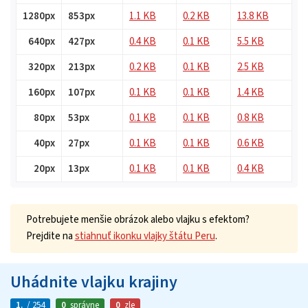
1280px
853px
1.1 KB
0.2 KB
13.8 KB
640px
427px
0.4 KB
0.1 KB
5.5 KB
320px
213px
0.2 KB
0.1 KB
2.5 KB
160px
107px
0.1 KB
0.1 KB
1.4 KB
80px
53px
0.1 KB
0.1 KB
0.8 KB
40px
27px
0.1 KB
0.1 KB
0.6 KB
20px
13px
0.1 KB
0.1 KB
0.4 KB
Potrebujete menšie obrázok alebo vlajku s efektom?
Prejdite na
stiahnuť ikonku vlajky štátu Peru
.
Uhádnite vlajku krajiny
1.
/ 254
0
správne
0
zle