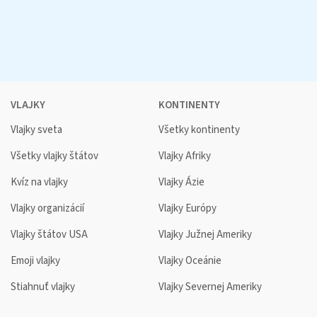
VLAJKY
KONTINENTY
Vlajky sveta
Všetky kontinenty
Všetky vlajky štátov
Vlajky Afriky
Kvíz na vlajky
Vlajky Ázie
Vlajky organizácií
Vlajky Európy
Vlajky štátov USA
Vlajky Južnej Ameriky
Emoji vlajky
Vlajky Oceánie
Stiahnuť vlajky
Vlajky Severnej Ameriky