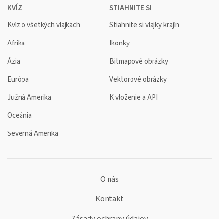
KVÍZ
STIAHNITE SI
Kvíz o všetkých vlajkách
Stiahnite si vlajky krajín
Afrika
Ikonky
Ázia
Bitmapové obrázky
Európa
Vektorové obrázky
Južná Amerika
K vloženie a API
Oceánia
Severná Amerika
O nás
Kontakt
Zásady ochrany údajov