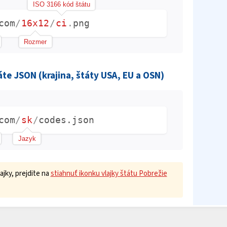
ISO 3166 kód štátu
com
/
16x12
/
ci
.
png
Rozmer
e JSON (krajina, štáty USA, EU a OSN)
com
/
sk
/
codes.json
Jazyk
ajky, prejdite na
stiahnuť ikonku vlajky štátu Pobrežie