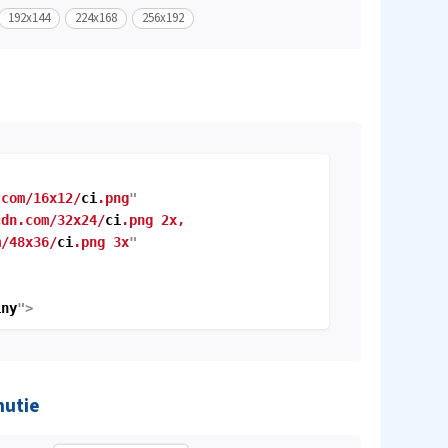
192x144
224x168
256x192
.com/16x12/
ci
.png
"
cdn.com/32x24/
ci
.png 2x,
/48x36/
ci
.png 3x
"
iny
">
nutie