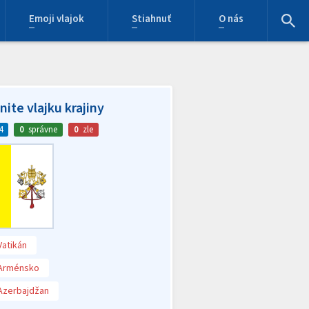
Emoji vlajok
Stiahnuť
O nás
ite vlajku krajiny
4
0
správne
0
zle
Vatikán
Arménsko
Azerbajdžan