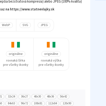
epšia bezstratová kompresia) alebo JPEG (100% kvalita)
az na https://www.statnevlajky.sk
WebP
SVG
JPEG
originálne
originálne
rovnaká šírka
rovnaká výška
pre všetky ikonky
pre všetky ikonky
21
32x24
36x27
40x30
48x36
56x42
60
84x63
96x72
108x81
112x84
120x90