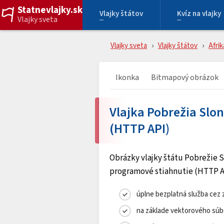
Statnevlajky.sk
Vlajky štátov
Kvíz na vlajky
Vlajky sveta
Vlajky sveta
Vlajky štátov
Afrik
Ikonka
Bitmapový obrázok
Vlajka Pobrežia Slo
(HTTP API)
Obrázky vlajky štátu Pobrežie S
programové stiahnutie (HTTP API
úplne bezplatná služba ce
na základe vektorového súb