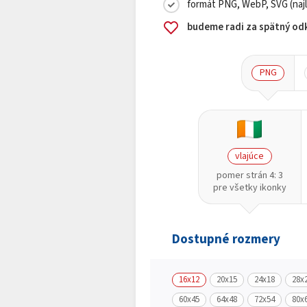
formát PNG, WebP, SVG (najl
budeme radi za spätný odk
PNG
vlajúce
pomer strán 4: 3
pre všetky ikonky
Dostupné rozmery
16x12
20x15
24x18
28x
60x45
64x48
72x54
80x