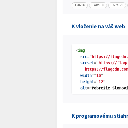
128x96
144x108
160x120
K vloženie na váš web
<
img
src
="
https://flagcdn
srcset
="
https://flag
https://flagcdn.com
width
="
16
"
height
="
12
"
alt
="
Pobrežie Slonov
K programovému stiah