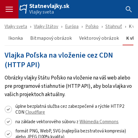
Statnevlajky.sk
Vlajky sveta
Vlajky sveta
Vlajky štátov
Európa
Poľsko
Stiahnuť
K vl
Ikonka
Bitmapový obrázok
Vektorový obrázok
K vlo
Vlajka Poľska na vloženie cez CDN
(HTTP API)
Obrázky vlajky štátu Poľsko na vloženie na váš web alebo
pre programové stiahnutie (HTTP API), aby bola vlajka vo
vašich projektoch aktuálny.
úplne bezplatná služba cez zabezpečené a rýchle HTTP2
CDN
Cloudflare
na základe vektorového súboru z
Wikimedia Commons
formát PNG, WebP, SVG (najlepšia bezstratová kompresia)
alebo JPEG (100% kvalita)