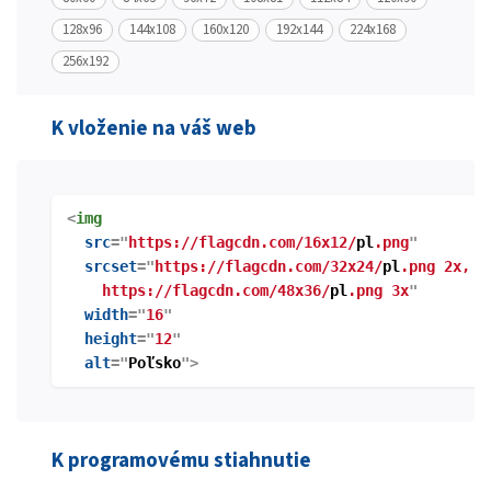
128x96
144x108
160x120
192x144
224x168
256x192
K vloženie na váš web
<
img
src
="
https://flagcdn.com/16x12/
pl
.png
"
srcset
="
https://flagcdn.com/32x24/
pl
.png 2x,
https://flagcdn.com/48x36/
pl
.png 3x
"
width
="
16
"
height
="
12
"
alt
="
Poľsko
">
K programovému stiahnutie