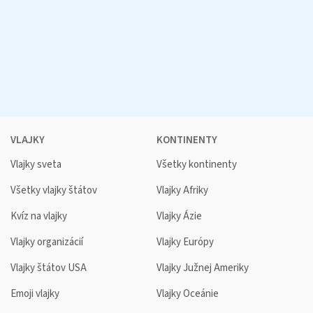
VLAJKY
KONTINENTY
Vlajky sveta
Všetky kontinenty
Všetky vlajky štátov
Vlajky Afriky
Kvíz na vlajky
Vlajky Ázie
Vlajky organizácií
Vlajky Európy
Vlajky štátov USA
Vlajky Južnej Ameriky
Emoji vlajky
Vlajky Oceánie