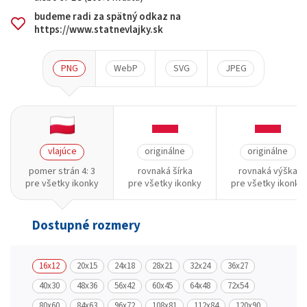
budeme radi za spätný odkaz na
https://www.statnevlajky.sk
PNG
WebP
SVG
JPEG
vlajúce
originálne
originálne
pomer strán 4: 3
rovnaká šírka
rovnaká výška
pre všetky ikonky
pre všetky ikonky
pre všetky ikonky
Dostupné rozmery
16x12
20x15
24x18
28x21
32x24
36x27
40x30
48x36
56x42
60x45
64x48
72x54
80x60
84x63
96x72
108x81
112x84
120x90