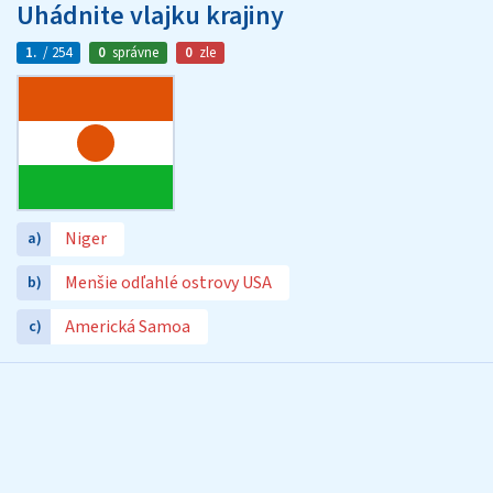
Uhádnite vlajku krajiny
1.
/ 254
0
správne
0
zle
Niger
a)
Menšie odľahlé ostrovy USA
b)
Americká Samoa
c)