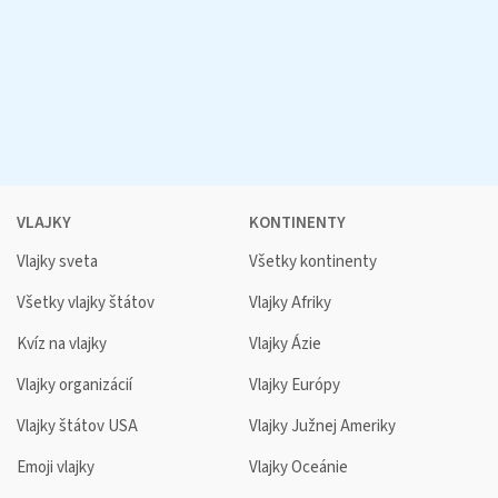
VLAJKY
KONTINENTY
Vlajky sveta
Všetky kontinenty
Všetky vlajky štátov
Vlajky Afriky
Kvíz na vlajky
Vlajky Ázie
Vlajky organizácií
Vlajky Európy
Vlajky štátov USA
Vlajky Južnej Ameriky
Emoji vlajky
Vlajky Oceánie