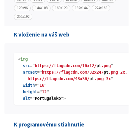
128x96
144x108
160x120
192x144
224x168
256x192
K vloženie na váš web
<
img
src
="
https://flagcdn.com/16x12/
pt
.png
"
srcset
="
https://flagcdn.com/32x24/
pt
.png 2x,
https://flagcdn.com/48x36/
pt
.png 3x
"
width
="
16
"
height
="
12
"
alt
="
Portugalsko
">
K programovému stiahnutie