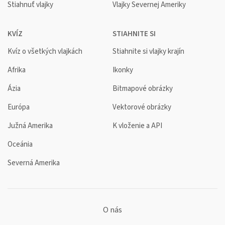
Stiahnuť vlajky
Vlajky Severnej Ameriky
KVÍZ
STIAHNITE SI
Kvíz o všetkých vlajkách
Stiahnite si vlajky krajín
Afrika
Ikonky
Ázia
Bitmapové obrázky
Európa
Vektorové obrázky
Južná Amerika
K vloženie a API
Oceánia
Severná Amerika
O nás