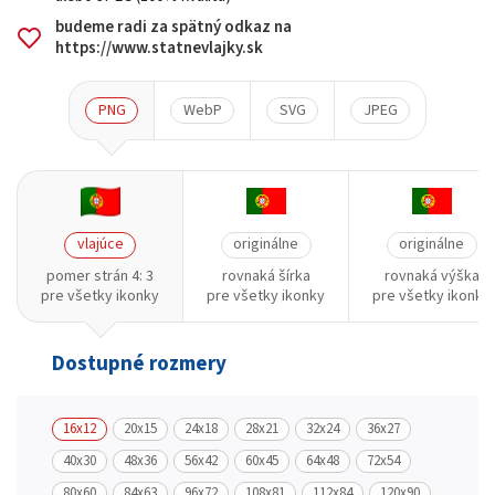
budeme radi za spätný odkaz na
https://www.statnevlajky.sk
PNG
WebP
SVG
JPEG
vlajúce
originálne
originálne
pomer strán 4: 3
rovnaká šírka
rovnaká výška
pre všetky ikonky
pre všetky ikonky
pre všetky ikonky
Dostupné rozmery
16x12
20x15
24x18
28x21
32x24
36x27
40x30
48x36
56x42
60x45
64x48
72x54
80x60
84x63
96x72
108x81
112x84
120x90