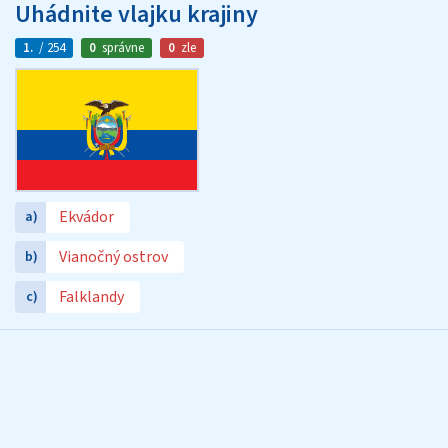
Uhádnite vlajku krajiny
1.
/ 254
0
správne
0
zle
Ekvádor
a)
Vianočný ostrov
b)
Falklandy
c)