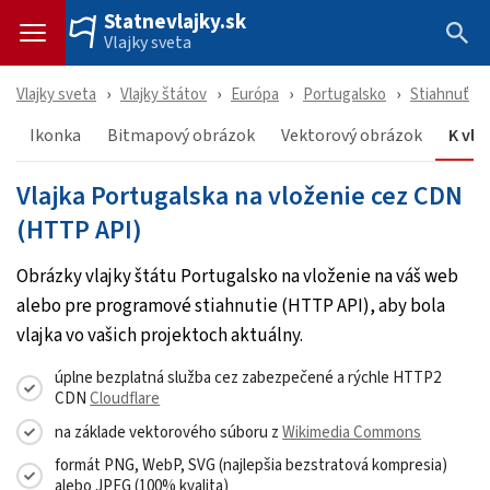
Statnevlajky.sk
Vlajky sveta
Vlajky sveta
Vlajky štátov
Európa
Portugalsko
Stiahnuť
Ikonka
Bitmapový obrázok
Vektorový obrázok
K vlo
Vlajka Portugalska na vloženie cez CDN
(HTTP API)
Obrázky vlajky štátu Portugalsko na vloženie na váš web
alebo pre programové stiahnutie (HTTP API), aby bola
vlajka vo vašich projektoch aktuálny.
úplne bezplatná služba cez zabezpečené a rýchle HTTP2
CDN
Cloudflare
na základe vektorového súboru z
Wikimedia Commons
formát PNG, WebP, SVG (najlepšia bezstratová kompresia)
alebo JPEG (100% kvalita)