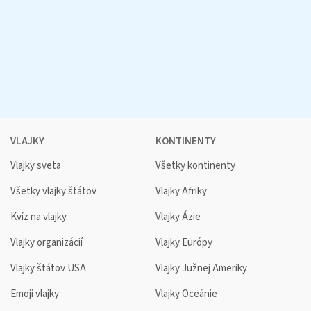
VLAJKY
KONTINENTY
Vlajky sveta
Všetky kontinenty
Všetky vlajky štátov
Vlajky Afriky
Kvíz na vlajky
Vlajky Ázie
Vlajky organizácií
Vlajky Európy
Vlajky štátov USA
Vlajky Južnej Ameriky
Emoji vlajky
Vlajky Oceánie