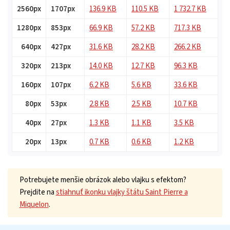
2560px
1707px
136.9 KB
110.5 KB
1 732.7 KB
1280px
853px
66.9 KB
57.2 KB
717.3 KB
640px
427px
31.6 KB
28.2 KB
266.2 KB
320px
213px
14.0 KB
12.7 KB
96.3 KB
160px
107px
6.2 KB
5.6 KB
33.6 KB
80px
53px
2.8 KB
2.5 KB
10.7 KB
40px
27px
1.3 KB
1.1 KB
3.5 KB
20px
13px
0.7 KB
0.6 KB
1.2 KB
Potrebujete menšie obrázok alebo vlajku s efektom?
Prejdite na
stiahnuť ikonku vlajky štátu Saint Pierre a
Miquelon
.