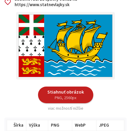
https://www.statnevlajky.sk
Stiahnuť obrázok
PNG, 2560px
viac možností nižšie
Šírka
Výška
PNG
WebP
JPEG