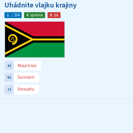
Uhádnite vlajku krajiny
1.
/ 254
0
správne
0
zle
Maurícius
a)
Surinam
b)
Vanuatu
c)