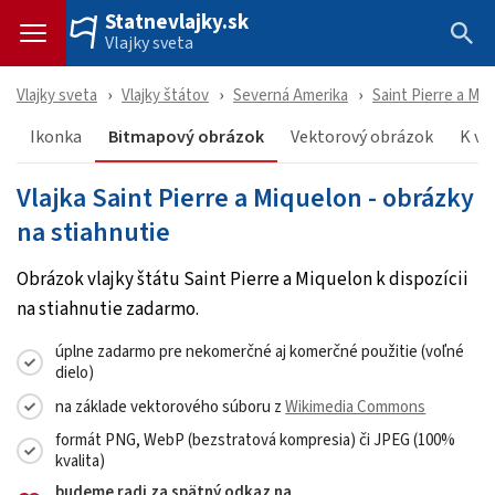
Statnevlajky.sk
Vlajky sveta
Vlajky sveta
Vlajky štátov
Severná Amerika
Saint Pierre a Mi
Ikonka
Bitmapový obrázok
Vektorový obrázok
K vl
Vlajka Saint Pierre a Miquelon - obrázky
na stiahnutie
Obrázok vlajky štátu Saint Pierre a Miquelon k dispozícii
na stiahnutie zadarmo.
úplne zadarmo pre nekomerčné aj komerčné použitie (voľné
dielo)
na základe vektorového súboru z
Wikimedia Commons
formát PNG, WebP (bezstratová kompresia) či JPEG (100%
kvalita)
budeme radi za spätný odkaz na