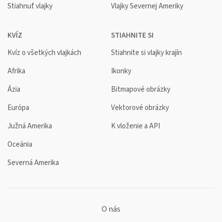
Stiahnuť vlajky
Vlajky Severnej Ameriky
KVÍZ
STIAHNITE SI
Kvíz o všetkých vlajkách
Stiahnite si vlajky krajín
Afrika
Ikonky
Ázia
Bitmapové obrázky
Európa
Vektorové obrázky
Južná Amerika
K vloženie a API
Oceánia
Severná Amerika
O nás