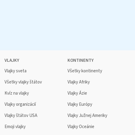
VLAJKY
KONTINENTY
Vlajky sveta
Všetky kontinenty
Všetky vlajky štátov
Vlajky Afriky
Kvíz na vlajky
Vlajky Ázie
Vlajky organizácií
Vlajky Európy
Vlajky štátov USA
Vlajky Južnej Ameriky
Emoji vlajky
Vlajky Oceánie