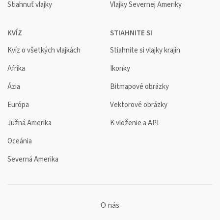
Stiahnuť vlajky
Vlajky Severnej Ameriky
KVÍZ
STIAHNITE SI
Kvíz o všetkých vlajkách
Stiahnite si vlajky krajín
Afrika
Ikonky
Ázia
Bitmapové obrázky
Európa
Vektorové obrázky
Južná Amerika
K vloženie a API
Oceánia
Severná Amerika
O nás