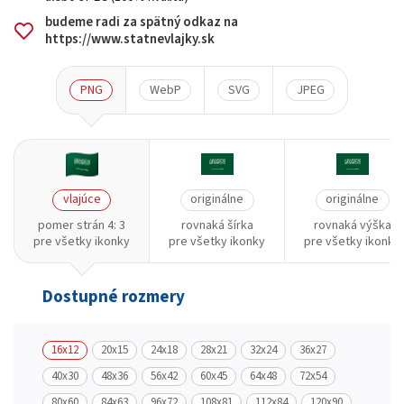
budeme radi za spätný odkaz na
https://www.statnevlajky.sk
PNG
WebP
SVG
JPEG
vlajúce
originálne
originálne
pomer strán 4: 3
rovnaká šírka
rovnaká výška
pre všetky ikonky
pre všetky ikonky
pre všetky ikonky
Dostupné rozmery
16x12
20x15
24x18
28x21
32x24
36x27
40x30
48x36
56x42
60x45
64x48
72x54
80x60
84x63
96x72
108x81
112x84
120x90