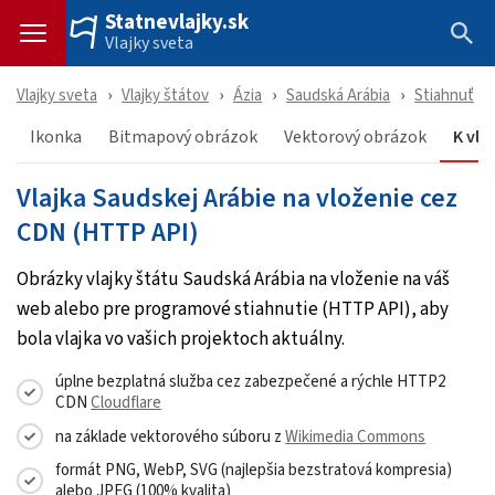
Statnevlajky.sk
Vlajky sveta
Vlajky sveta
Vlajky štátov
Ázia
Saudská Arábia
Stiahnuť
Ikonka
Bitmapový obrázok
Vektorový obrázok
K vlo
Vlajka Saudskej Arábie na vloženie cez
CDN (HTTP API)
Obrázky vlajky štátu Saudská Arábia na vloženie na váš
web alebo pre programové stiahnutie (HTTP API), aby
bola vlajka vo vašich projektoch aktuálny.
úplne bezplatná služba cez zabezpečené a rýchle HTTP2
CDN
Cloudflare
na základe vektorového súboru z
Wikimedia Commons
formát PNG, WebP, SVG (najlepšia bezstratová kompresia)
alebo JPEG (100% kvalita)