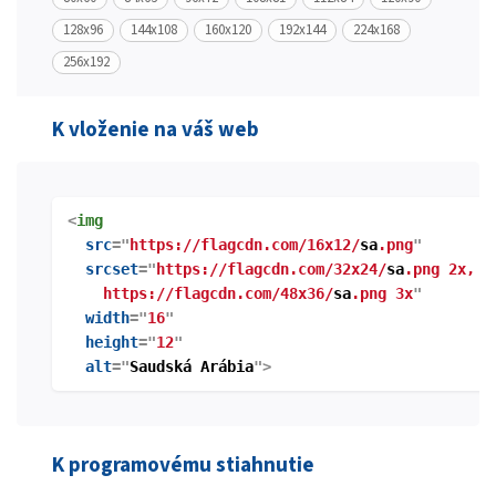
128x96
144x108
160x120
192x144
224x168
256x192
K vloženie na váš web
<
img
src
="
https://flagcdn.com/16x12/
sa
.png
"
srcset
="
https://flagcdn.com/32x24/
sa
.png 2x,
https://flagcdn.com/48x36/
sa
.png 3x
"
width
="
16
"
height
="
12
"
alt
="
Saudská Arábia
">
K programovému stiahnutie