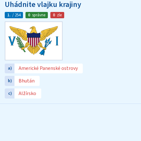
Uhádnite vlajku krajiny
1.
/ 254
0
správne
0
zle
Americké Panenské ostrovy
a)
Bhután
b)
Alžírsko
c)