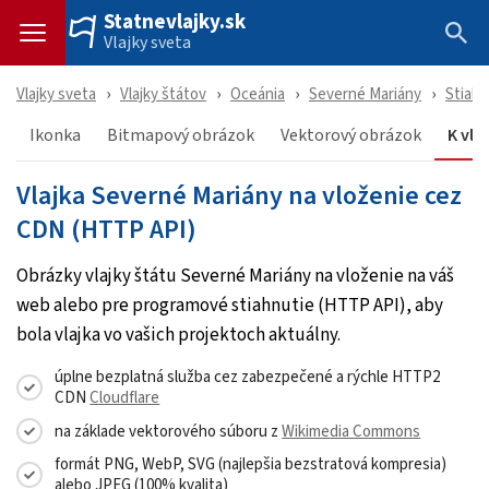
Statnevlajky.sk
Vlajky sveta
Vlajky sveta
Vlajky štátov
Oceánia
Severné Mariány
Stiah
Ikonka
Bitmapový obrázok
Vektorový obrázok
K vlo
Vlajka Severné Mariány na vloženie cez
CDN (HTTP API)
Obrázky vlajky štátu Severné Mariány na vloženie na váš
web alebo pre programové stiahnutie (HTTP API), aby
bola vlajka vo vašich projektoch aktuálny.
úplne bezplatná služba cez zabezpečené a rýchle HTTP2
CDN
Cloudflare
na základe vektorového súboru z
Wikimedia Commons
formát PNG, WebP, SVG (najlepšia bezstratová kompresia)
alebo JPEG (100% kvalita)