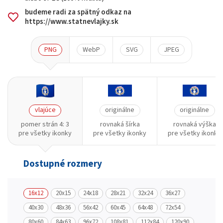
budeme radi za spätný odkaz na
https://www.statnevlajky.sk
PNG
WebP
SVG
JPEG
vlajúce
originálne
originálne
pomer strán 4: 3
rovnaká šírka
rovnaká výška
pre všetky ikonky
pre všetky ikonky
pre všetky ikonky
Dostupné rozmery
16x12
20x15
24x18
28x21
32x24
36x27
40x30
48x36
56x42
60x45
64x48
72x54
80x60
84x63
96x72
108x81
112x84
120x90