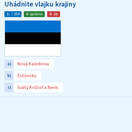
Uhádnite vlajku krajiny
1.
/ 254
0
správne
0
zle
Nová Kaledónia
a)
Estónsko
b)
Svätý Krištof a Nevis
c)