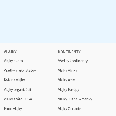
VLAJKY
KONTINENTY
Vlajky sveta
Všetky kontinenty
Všetky vlajky štátov
Vlajky Afriky
Kvíz na vlajky
Vlajky Ázie
Vlajky organizácií
Vlajky Európy
Vlajky štátov USA
Vlajky Južnej Ameriky
Emoji vlajky
Vlajky Oceánie