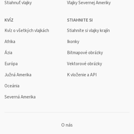
Stiahnuť vlajky
Vlajky Severnej Ameriky
KVÍZ
STIAHNITE SI
Kvíz o všetkých vlajkách
Stiahnite si vlajky krajín
Afrika
Ikonky
Ázia
Bitmapové obrázky
Európa
Vektorové obrázky
Južná Amerika
K vloženie a API
Oceánia
Severná Amerika
O nás