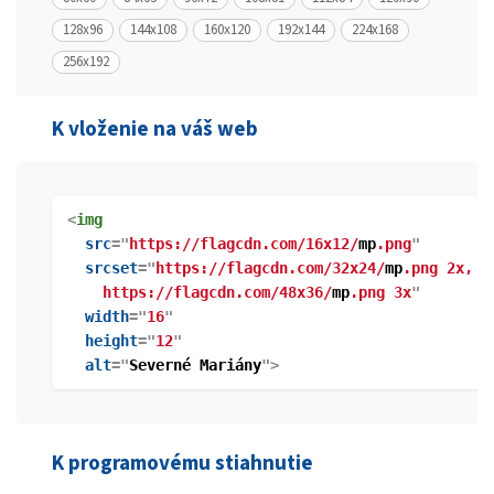
128x96
144x108
160x120
192x144
224x168
256x192
K vloženie na váš web
<
img
src
="
https://flagcdn.com/16x12/
mp
.png
"
srcset
="
https://flagcdn.com/32x24/
mp
.png 2x,
https://flagcdn.com/48x36/
mp
.png 3x
"
width
="
16
"
height
="
12
"
alt
="
Severné Mariány
">
K programovému stiahnutie